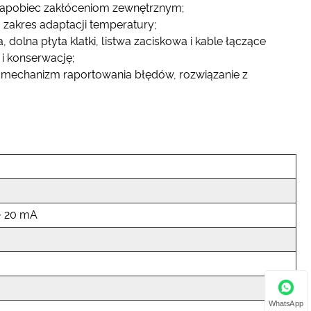
y zapobiec zakłóceniom zewnętrznym;
a zakres adaptacji temperatury;
olna płyta klatki, listwa zaciskowa i kable łączące
i konserwację;
 mechanizm raportowania błędów, rozwiązanie z
 ~ 20 mA
WhatsApp