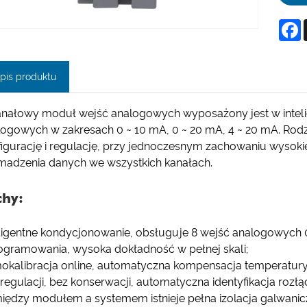
F
pis produktu
anałowy moduł wejść analogowych wyposażony jest w inteli
logowych w zakresach 0 ~ 10 mA, 0 ~ 20 mA, 4 ~ 20 mA. Rod
figurację i regulację, przy jednoczesnym zachowaniu wysokie
madzenia danych we wszystkich kanałach.
chy:
ligentne kondycjonowanie, obsługuje 8 wejść analogowych 0 
ogramowania, wysoka dokładność w pełnej skali;
okalibracja online, automatyczna kompensacja temperatury 
regulacji, bez konserwacji, automatyczna identyfikacja rozłą
iędzy modułem a systemem istnieje pełna izolacja galwanic