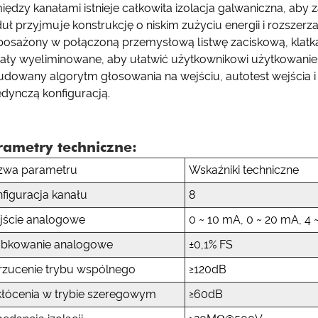
iędzy kanałami istnieje całkowita izolacja galwaniczna, ab
ł przyjmuje konstrukcję o niskim zużyciu energii i rozszerz
sażony w połączoną przemysłową listwę zaciskową, klatka, d
tały wyeliminowane, aby ułatwić użytkownikowi użytkowanie 
dowany algorytm głosowania na wejściu, autotest wejścia i
edynczą konfiguracją.
rametry techniczne:
zwa parametru
Wskaźniki techniczne
figuracja kanału
8
jście analogowe
0 ~ 10 mA, 0 ~ 20 mA, 4
óbkowanie analogowe
±0,1% FS
rzucenie trybu wspólnego
≥120dB
łócenia w trybie szeregowym
≥60dB