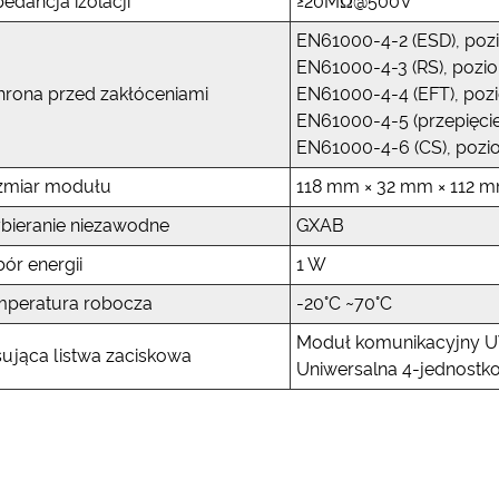
edancja izolacji
≥20MΩ@500V
EN61000-4-2 (ESD), poz
EN61000-4-3 (RS), pozi
rona przed zakłóceniami
EN61000-4-4 (EFT), poz
EN61000-4-5 (przepięcie
EN61000-4-6 (CS), pozi
zmiar modułu
118 mm × 32 mm × 112 
bieranie niezawodne
GXAB
ór energii
1 W
mperatura robocza
-20°C ~70°C
Moduł komunikacyjny 
ująca listwa zaciskowa
Uniwersalna 4-jednostko