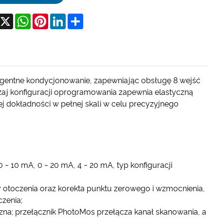
acebook
X
WhatsApp
Pinterest
LinkedIn
Share
gentne kondycjonowanie, zapewniając obsługę 8 wejść
zaj konfiguracji oprogramowania zapewnia elastyczną
j dokładności w pełnej skali w celu precyzyjnego
~ 10 mA, 0 ~ 20 mA, 4 ~ 20 mA, typ konfiguracji
otoczenia oraz korekta punktu zerowego i wzmocnienia,
czenia;
zna; przełącznik PhotoMos przełącza kanał skanowania, a