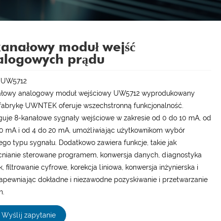
anałowy moduł wejść
alogowych prądu
:UW5712
ałowy analogowy moduł wejściowy UW5712 wyprodukowany
fabrykę UWNTEK oferuje wszechstronną funkcjonalność.
uje 8-kanałowe sygnały wejściowe w zakresie od 0 do 10 mA, od
0 mA i od 4 do 20 mA, umożliwiając użytkownikom wybór
go typu sygnału. Dodatkowo zawiera funkcje, takie jak
nianie sterowane programem, konwersja danych, diagnostyka
k, filtrowanie cyfrowe, korekcja liniowa, konwersja inżynierska i
zapewniając dokładne i niezawodne pozyskiwanie i przetwarzanie
h.
Wyślij zapytanie