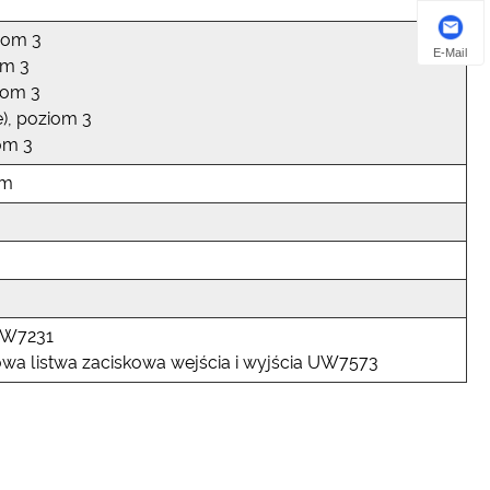
iom 3
E-Mail
om 3
iom 3
), poziom 3
om 3
mm
UW7231
wa listwa zaciskowa wejścia i wyjścia UW7573