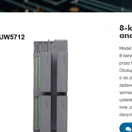
8-k
an
Model
8-kan
przez 
Obsług
0 do 2
żądane
wzmac
ustere
inne, 
danyc