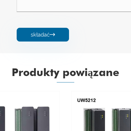
składać

Produkty powiązane