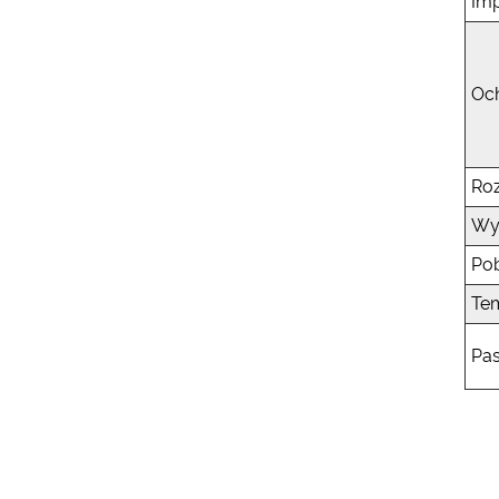
Imp
Och
Ro
Wy
Pob
Te
Pas