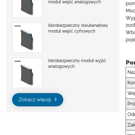
moduł wejść analogowych
pom
Modu
Wypo
zos
Iskrobezpieczny dwukanałowy
moduł wejść cyfrowych
Wbu
poj
Iskrobezpieczny moduł wyjść
Pa
analogowych
Na
Kon
We
Zobacz więcej
Pr
Od
Zak