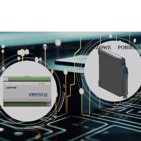
I
WSPARCIE
ROZWIĄZANIA BRANŻOWE
POBIER