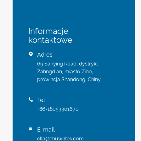
Informacje
kontaktowe
Adres

69 Sanying Road, dystrykt
Zahngdian, miasto Zibo,
prowincja Shandong, Chiny
Tel

+86-18053301670
E-mail

ella@chuwntek.com