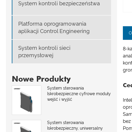
System kontroli bezpieczeństwa
Platforma oprogramowania
aplikacji Control Engineering
O
System kontroli sieci
8-k
przemysłowej
ana
kon
gro
Nowe Produkty
Ce
System sterowania
Iskrobezpieczne cyfrowe moduły
wejść i wyjść
Inte
opr
Sam
bez 
System sterowania
Pom
Iskrobezpieczny, uniwersalny