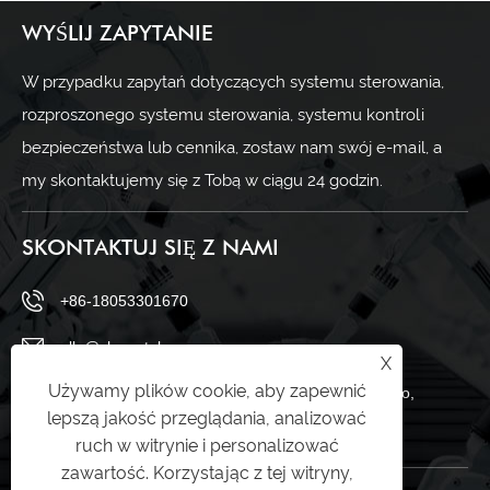
WYŚLIJ ZAPYTANIE
W przypadku zapytań dotyczących systemu sterowania,
rozproszonego systemu sterowania, systemu kontroli
bezpieczeństwa lub cennika, zostaw nam swój e-mail, a
my skontaktujemy się z Tobą w ciągu 24 godzin.
SKONTAKTUJ SIĘ Z NAMI
+86-18053301670
ella@chuwntek.com
X
Używamy plików cookie, aby zapewnić
69 Sanying Road, dystrykt Zahngdian, miasto Zibo,
lepszą jakość przeglądania, analizować
prowincja Shandong, Chiny
ruch w witrynie i personalizować
zawartość. Korzystając z tej witryny,