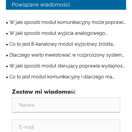
Powiązane wiadomości
W jaki sposób moduł komunikacyjny może poprawić
łączność przemysłową?
W jaki sposób moduł wyjścia analogowego
usprawnia przemysłowe systemy sterowania?
Co to jest 8-kanałowy moduł wyjściowy źródła
cyfrowego i dlaczego jest niezbędny w automatyce
Dlaczego warto inwestować w rozproszony system
przemysłowej?
sterowania?
W jaki sposób moduł sterujący poprawia wydajność
automatyki przemysłowej?
Co to jest moduł komunikacyjny i dlaczego ma
znaczenie w nowoczesnych systemach
Zostaw mi wiadomość
przemysłowych?