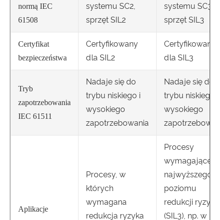
systemu SC2,
systemu SC3,
normą IEC
sprzęt SIL2
sprzęt SIL3
61508
Certyfikowany
Certyfikowany
Certyfikat
dla SIL2
dla SIL3
bezpieczeństwa
Nadaje się do
Nadaje się do
Tryb
trybu niskiego i
trybu niskiego i
zapotrzebowania
wysokiego
wysokiego
IEC 61511
zapotrzebowania
zapotrzebowan
Procesy
wymagające
Procesy, w
najwyższego
których
poziomu
wymagana
redukcji ryzyka
Aplikacje
redukcja ryzyka
(SIL3), np. w