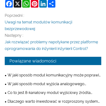
Facebook
X
WhatsApp
Pinterest
LinkedIn
Share
Poprzedni :
Uwagi na temat modułów komunikacji
bezprzewodowej
Następny :
Jak rozwiązać problemy napotykane przez platformę
oprogramowania do inżynierii inżynierii Control?
Powiązane wiadomości
W jaki sposób moduł komunikacyjny może poprawić
łączność przemysłową?
W jaki sposób moduł wyjścia analogowego
usprawnia przemysłowe systemy sterowania?
Co to jest 8-kanałowy moduł wyjściowy źródła
cyfrowego i dlaczego jest niezbędny w automatyce
Dlaczego warto inwestować w rozproszony system
przemysłowej?